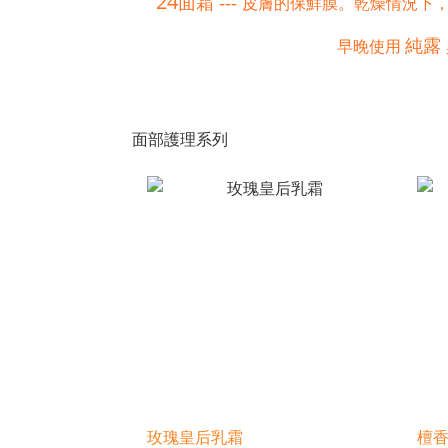
24
面霜
---
皮膚的保鮮膜。乾燥情況下
純露
早晚使用
面部護理系列
玫瑰皇后乳霜
檀