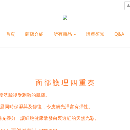
首頁
商店介紹
所有商品
購買須知
Q&A
面 部 護 理 四 重 奏
衡洗臉後受刺激的肌膚。
層同時保濕與及修復，令皮膚光澤富有彈性。
補充養分，讓細胞健康散發白裏透紅的天然光彩。