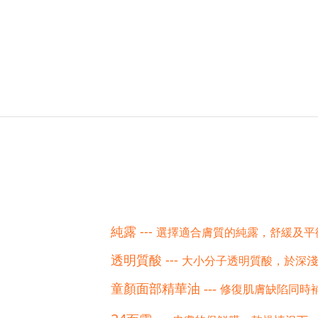
純露 ---
合膚
選擇適
質的純露，舒緩及平
透明質酸 ---
大小分子透明質酸，於深淺
童顏面部精華油
---
修復肌膚缺陷同時