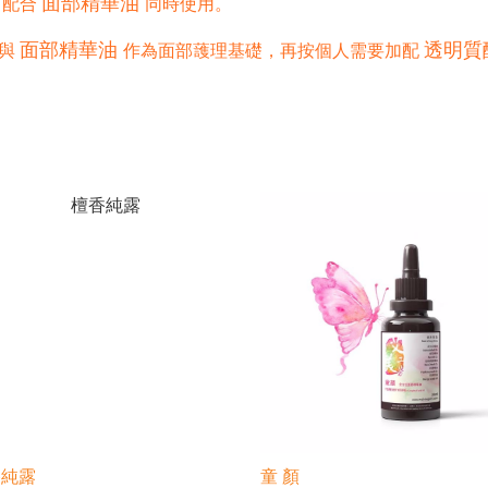
面部精華油
，配合
同時使用。
面部精華油
作為
透明質
與
面部䕶理基礎
，再按個人需要加配
香純露
童 顏