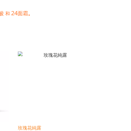
24
面霜
酸
和
。
玫瑰花純露