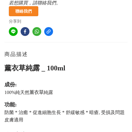
若想購買，請聯絡我們。
聯絡我們
分享到
商品描述
薰衣草純露 _
100ml
成份:
純露
100%純天然
薰衣草
功能:
防菌
*
治癒 *
促進細胞生長 *
舒緩敏感 *
暗瘡, 受損及問題
皮膚適用