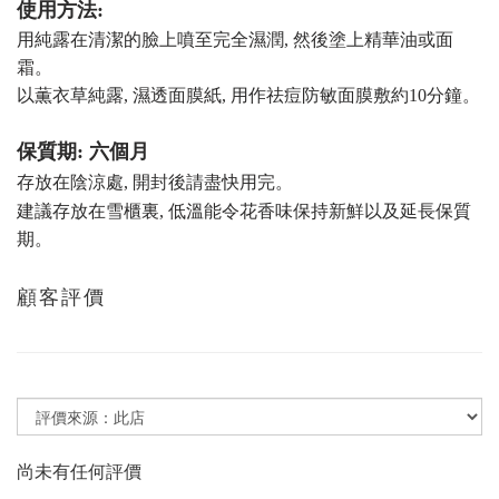
使用方法:
用純露在清潔的臉上噴至完全濕潤, 然後塗上精華油或面
霜。
以薫衣草純露
,
濕透面膜紙,
用作祛痘防敏面膜敷約10分鐘。
保質期: 六個月
存放在陰涼處, 開封後請盡快用完。
建議存放在雪櫃裏, 低溫能令
花香味
保持新鮮以及延長保質
期。
顧客評價
尚未有任何評價