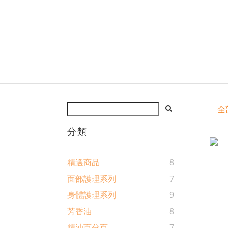
全
分類
精選商品
8
面部護理系列
7
身體護理系列
9
芳香油
8
精油百分百
7