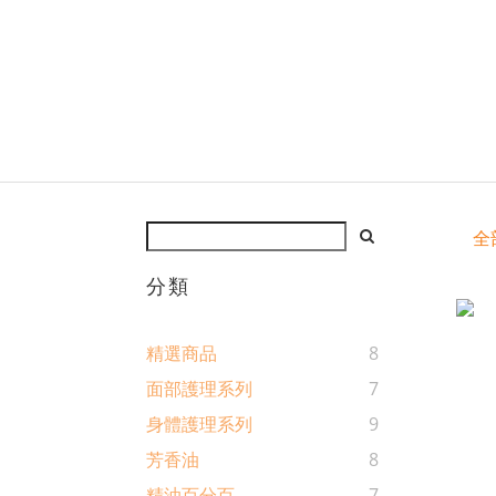
全
分類
精選商品
8
面部護理系列
7
身體護理系列
9
芳香油
8
精油百分百
7