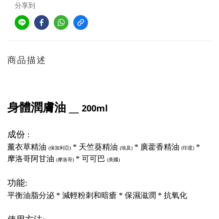
分享到
商品描述
身體潤膚油 __
200ml
成份 :
薰衣草精油
* 天竺葵精油
* 廣藿香精油
*
(保加利亞)
(埃及)
(印度)
摩洛哥阿甘油
* 可可巴
(摩洛哥)
(美國)
功能:
平衡油脂分泌 * 減輕粉刺和暗瘡 * 保濕滋潤 * 抗氧化