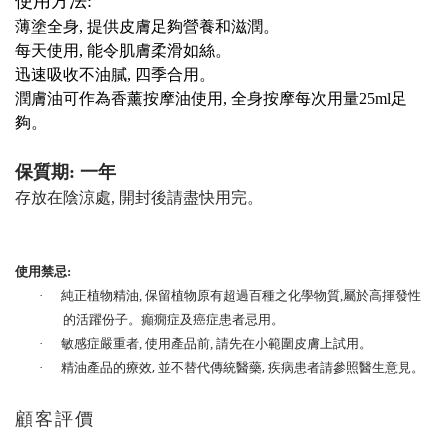
使用方法:
薄塗全身, 提供皮膚足夠營養和滋潤。
每天使用, 能令肌膚柔滑如絲。
迅速吸收不油膩, 四季合用。
潤膚油可作為香薰按摩
油使用, 全身按摩每次用量25ml足
夠。
保質期: 一年
存放在陰涼處, 開封後請盡快用完。
使用禁忌:
·
純正植物精油
,
保留植物原有超過百種之化學物質,屬於高揮發性
的活躍份子
。
癲癇症及癌症患者忌用。
·
敏感症嚴重者, 使用產品前, 請先在小範圍皮膚上試用。
精油產品的療效, 並不替代傳統醫藥, 疾病患者請參照醫生意見。
·
顧客評價